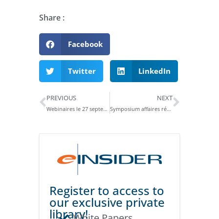
Share :
Facebook
Twitter
LinkedIn
PREVIOUS
NEXT
Webinaires le 27 septembre : le service cloud de soumissions réglementaires d’Ennov – Découvrez eCTD247
Symposium affaires réglementaires TOPRA, Londres, 2 au 4 Oct.
Register to access to
our exclusive private
library!
White Papers