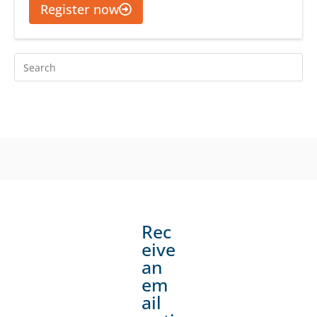
Register now
Rec
eive
an
em
ail