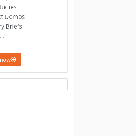
tudies
ct Demos
ry Briefs
..
 now