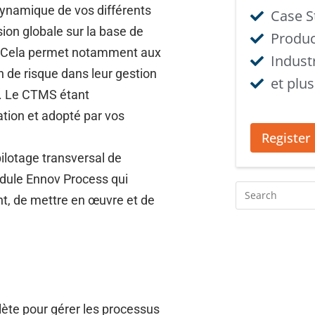
ynamique de vos différents
Case S
sion globale sur la base de
Produ
s. Cela permet notamment aux
Indust
 de risque dans leur gestion
et plus.
. Le CTMS étant
ation et adopté par vos
Register
pilotage transversal de
odule Ennov Process qui
t, de mettre en œuvre et de
ète pour gérer les processus