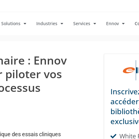
Solutions
Industries
Services
Ennov
C
aire : Ennov
 piloter vos
rocessus
Inscriv
accéder
bibliot
exclusive
que des essais cliniques
White 