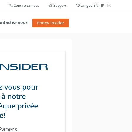
Contactez-nous
Support
Langue
EN
-
JP
-
FR
ontactez-nous
Ennov Insider
ez-vous pour
 à notre
hèque privée
!​
Papers