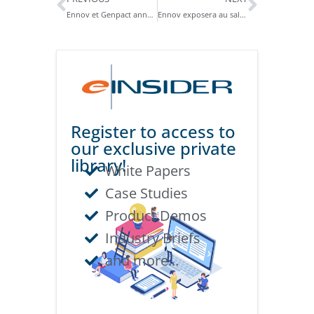
Ennov et Genpact annoncent un nouveau partenariat
Ennov exposera au salon RAPS Regulatory Convergence du 21 au 24 septembre 2019 à Philadelphie
Register to access to
our exclusive private
library!
White Papers
Case Studies
Product Demos
Industry Briefs
and more...