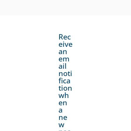
Rec
eive
an
em
ail
noti
fica
tion
wh
en
a
ne
w